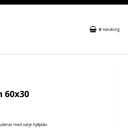
0
Varukorg
n 60x30
luderas med varje hyllplan.