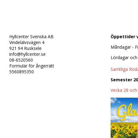
Hyllcenter Svenska AB
Öppettider
v
Vindelälvsvägen 4
Måndagar - 
921 94 Rusksele
info@hyllcenter.se
Lördagar och
08-6520560
Formulär för ångerrätt
Samtliga Röda
5560895350
Semester 2
Vecka 28 och 