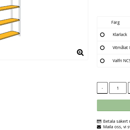
Färg
Klarlack
Vitmålat
Valfri NC
-
Betala säkert
Maila oss, vi 