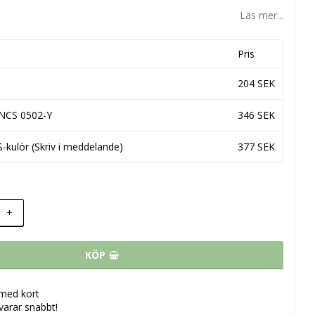
Läs mer...
Pris
204 SEK
 NCS 0502-Y
346 SEK
S-kulör (Skriv i meddelande)
377 SEK
+
KÖP
 med kort
svarar snabbt!